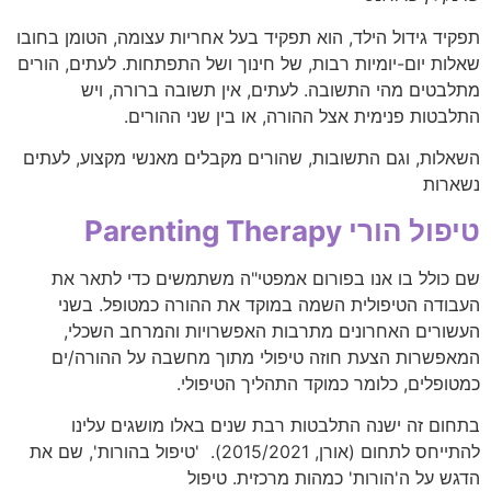
תפקיד גידול הילד, הוא תפקיד בעל אחריות עצומה, הטומן בחובו
שאלות יום-יומיות רבות, של חינוך ושל התפתחות. לעתים, הורים
מתלבטים מהי התשובה. לעתים, אין תשובה ברורה, ויש
התלבטות פנימית אצל ההורה, או בין שני ההורים.
השאלות, וגם התשובות, שהורים מקבלים מאנשי מקצוע, לעתים
נשארות
טיפול הורי Parenting Therapy
שם כולל בו אנו בפורום אמפטי"ה משתמשים כדי לתאר את
העבודה הטיפולית השמה במוקד את ההורה כמטופל. בשני
העשורים האחרונים מתרבות האפשרויות והמרחב השכלי,
המאפשרות הצעת חוזה טיפולי מתוך מחשבה על ההורה/ים
כמטופלים, כלומר כמוקד התהליך הטיפולי.
בתחום זה ישנה התלבטות רבת שנים באלו מושגים עלינו
להתייחס לתחום (אורן, 2015/2021). 'טיפול בהורות', שם את
הדגש על ה'הורות' כמהות מרכזית. טיפול