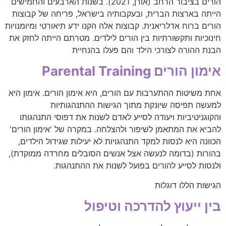
הורים בציבור הרחב (אורן, 2021). בשנות הארבעים והחמישים
הייתה בארצות הברית, ובעקבותיה בישראל, פריחה של קבוצות
הורים ברוח אדלריאנית. קבוצות אלה הקנו ידע תיאורטי ומיומנויות
חינוכיות ותקשורתיות בין הורים לילדים. מטרתם הייתה לחזק את
הבנת ההורה לצורכי הילד והם פעלו בהנחיית
אימון הורים Parental Training
אחת משיטות ההתערבות עם הורים, היא אימון הורים. אימון היא
למעשה תפיסה שיונקת מתוך הגישות ההתנהגותיות
והקוגניטיביות ויעודה לסייע לאדם לשנות את דפוסי התנהגותו
להביא את המתאמן לשיפור ולהצלחה. במקרה של 'אימון הורים'
הכוונה היא לנסות למקד התנהגויות לא יעילות שגידול הילדים,
בהורות (בדומה לנעשה אצל אנשים הסובלים מחרדה ממוקדת),
ולנסות לסייע להורים בפועל לשנות את ההתנהגות.
הגישות הללו דוגלות
בין ייעוץ להדרכה וטיפול