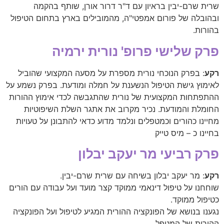
שרית שרם-יבין בראיון עם ד"ר דרור אורן, שותף בהקמה
ובהובלה של פורום אמפטי"ה, מהמובילים בארץ בתחום הטיפול
בהורות.
פרק שלישי פרופ' נורית ירמיה
רקע
: בפרק הנוכחי נורית מספרת על מסעה המקצועי שהוביל
לאימוץ גישת הטיפול הנשענת על חמלה ומודעת. בפרק נשמע על
ההתפתחות המקצועית של נורית שהתגבשה לכדי אימוץ ההורות
החומלת והמודעת. נכיר מקרוב את אתגר השלת השיפוטיות
מחיינו כהורים וכמטפלים ונלמד מדוע כדאי להתבונן על טעויות
בחיינו כ – מיס טייק
פרק רביעי מר יעקב יבלון
רקע
: מר יעקב יבלון בשיחה עם שרית שרם-יבין.
שוחחנו על טיפול דינאמי ממוקד קצר מועד ועל עבודה עם הורים
כטיפול ממוקד.
נגענו בנושא של הפונקציה ההורית המגיע לטיפול ועל הפונקציה
ההורית של המטפל.