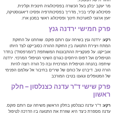
מר יעקב יבלון בעל הכשרה בפסיכולוגיה חינוכית וקלינית.
פסיכולוג קליני בכיר, מדריך בפסיכותרפיה ופסיכו דיאגנוסטיקה,
יועץ ארגוני למערכות חינוך ופסיכולוג ראשי במכון ארז.
פרק חמישי ירדנה גנץ
רקע
: ירדנה גנץ בשיחה עם רותם פוקס. שוחחנו על החזקת
המתח ויצירת התנועה בין החזקת ההורה כסובייקט לצד היותו
אובייקט. על פונקציית ההתבוננות המשותפת ("המרפסת") בחדר
הטיפולים ועל דפוס היחסים כגורם השינוי הטיפולי המרכזי. ירדנה
שיתפה בהנחה הטיפולית המרכזית ובה כל הורה רוצה להיות
הורה טוב. דיברנו על כוחם של שירים בחיבור אל עולמם הפנימי
של המטופלים ונגענו בטיבו המורכב
פרק שישי ד"ר עדנה כצנלסון – חלק
ראשון
רקע
: ד"ר עדנה כצנלסון בחלק הראשון משיחה עם רותם פוקס.
עדנה מספרת כיצד היא שוזרת את התנועה בין הדרכה לטיפול