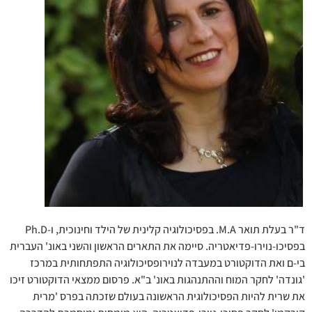
ד"ר בעלת תואר M.A. בפסיכולוגיה קלינית של הילד וחינוכית, ו-Ph.D
בפסיכו-נוירו-פדיאטריה. סיימה את התארים הראשון והשני באונ' העברית
בי-ם ואת הדוקטורט במעבדה לנוירופסיכולוגיה התפתחותית במרכז
'גונדה' לחקר המוח וההתנהגות באונ' ב"א. פרסום ממצאי הדוקטורט זיכו
את שרית להיות הפסיכולוגית הראשונה בעולם שזכתה בפרס 'מרית