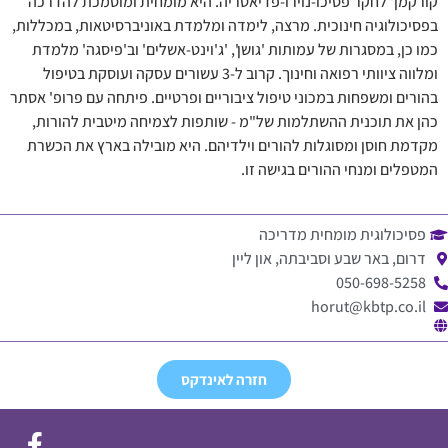
קורקמן' לחקר פסיכו-נוירו-פדיאטריה.
היא מומחית ומוסמכת להדרכה
בפסיכולוגיה חינוכית. מרצה, לימדה ומלמדת באוניברסיטאות, במכללות,
כמו כן, במסגרות של עמותות 'גושן', 'ג'וינט-אשלים' וב'פיסגה' מלמדת
ומלווה ציוותי רפואה וחינוך. קרוב ל-3 עשורים עסקה ועוסקת בטיפול
בהורים ומשפחות במכוני טיפול ציבוריים ופרטיים.
פיתחה עם פרופ' אסתר
כהן את תוכנית ההשתלמות של"מ - שותפות לצמיחה מיטבית להורות,
מקדמת חוסן ומסוגלות להורים וילדיהם. היא מובילה בארץ את הכשרת
המטפלים ומנחי ההורים בגישה זו.
פסיכולוגית מומחית מדריכה
דרום, באר שבע וסביבתה, און ליין
050-698-5258
horut@kbtp.co.il
חזרה לאינדקס