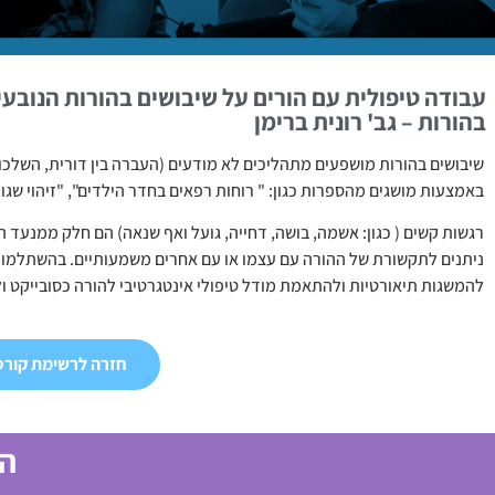
עבודה טיפולית עם הורים על שיבושים בהורות הנובע
בהורות – גב' רונית ברימן
שיבושים בהורות מושפעים מתהליכים לא מודעים (העברה בין דורית, השלכות
באמצעות מושגים מהספרות כגון: " רוחות רפאים בחדר הילדים", "זיהוי שגו
רגשות קשים ( כגון: אשמה, בושה, דחייה, גועל ואף שנאה) הם חלק ממנעד ה
ניתנים לתקשורת של ההורה עם עצמו או עם אחרים משמעותיים. בהשתלמות 
להמשגות תיאורטיות ולהתאמת מודל טיפולי אינטגרטיבי להורה כסובייקט ול
חזרה לרשימת קורס
הצ