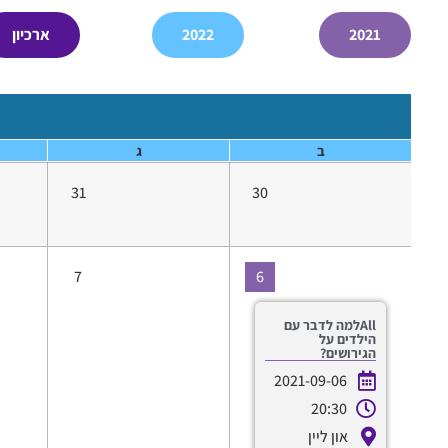
2021
2022
ארכיון
ב
ג
31
30
7
6
Allלמה לדבר עם
הילדים על
הגירושים?
2021-09-06
20:30
און ליין