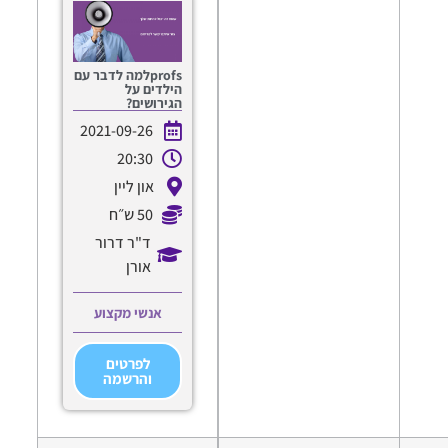
profsלמה לדבר עם
הילדים על
הגירושים?
2021-09-26
20:30
און ליין
50 ש״ח
ד"ר דרור
אורן
אנשי מקצוע
לפרטים
והרשמה