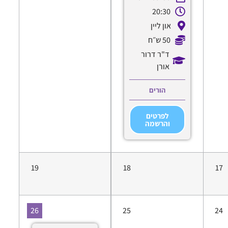
20:30
און ליין
50 ש״ח
ד"ר דרור
אורן
הורים
לפרטים
והרשמה
19
18
17
26
25
24