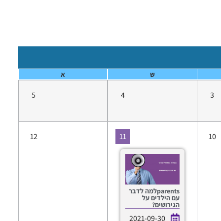
ש
א
5
4
3
12
11
10
parentsלמה לדבר
עם הילדים על
הגירושים?
2021-09-30