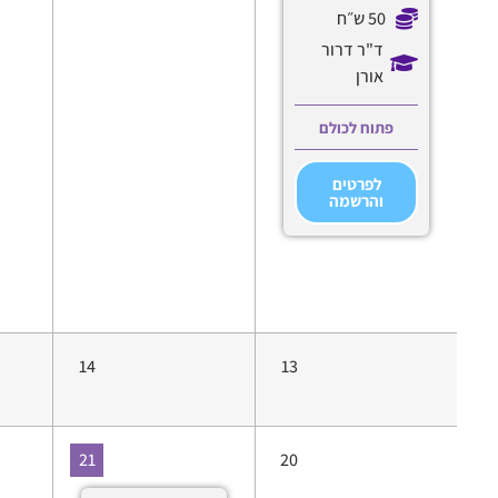
50 ש״ח
ד"ר דרור
אורן
פתוח לכולם
לפרטים
והרשמה
14
13
21
20