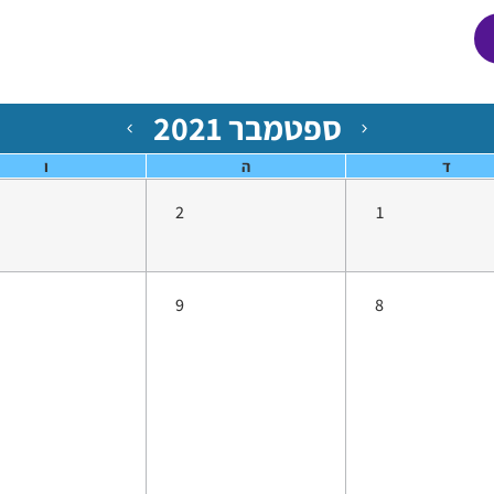
ספטמבר 2021
ד
ה
ו
2
1
9
8